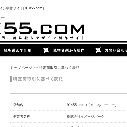
サイト[ 91×55.com ]
トップページ
>> 特定商取引に基づく表記
店舗名
91×55.com（くのいちごーごー）
事業者名称
株式会社イメージパーク