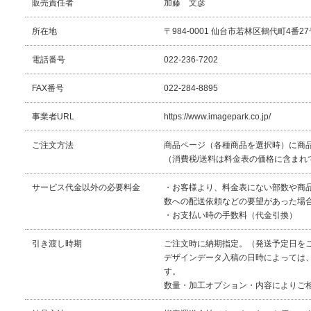
販売責任者
加藤 文彦
所在地
〒984-0001 仙台市若林区鶴代町4番27
電話番号
022-236-7202
FAX番号
022-284-8895
事業者URL
https://www.imagepark.co.jp/
ご注文方法
商品ページ（各種商品を選択時）に商
（消費税/送料は料金表の価格に含まれ
サービス代金以外の必要料金
・お客様より、料金表にない部数や商
数への配送依頼などの要望があった場
・お支払い時の手数料（代金引換）
引き渡し時期
ご注文時に納期指定。（発送予定日を
デザインデータ入稿の日時によっては
す。
数量・加工オプション・内容によりご