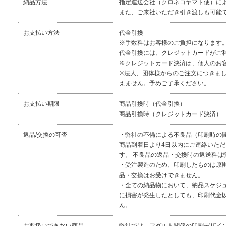
納品方法
指定運送会社（クロネコヤマト便）に
また、ご来社いただき引き渡しも可能
お支払い方法
代金引換
※手数料はお客様のご負担になります
代金引換には、クレジットカードがご
※クレジットカード決済は、個人のお
※法人、団体様からのご注文につきま
えません。予めご了承ください。
お支払い期限
商品引換時（代金引換）
商品引換時（クレジットカード決済）
返品/交換の可否
・弊社の不備による不良品（印刷時の
商品到着日より4日以内にご連絡いた
す。 不良品の返品・交換時の返送料は
・受注製造のため、印刷したものは原
品・交換はお受けできません。
・全ての納品物において、納品スケジ
に損害が発生したとしても、印刷代金
ん。