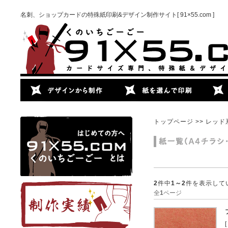
名刺、ショップカードの特殊紙印刷&デザイン制作サイト[ 91×55.com ]
トップページ
>> レッド
2
件中
1～2
件を表示して
全
1
ページ