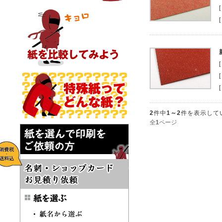
2
件中
1～2
件を表示して
全
1
ページ