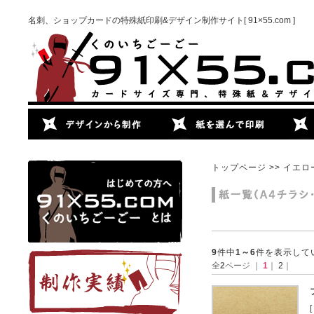
名刺、ショップカードの特殊紙印刷&デザイン制作サイト[ 91×55.com ]
トップページ
>> イエロ
9
件中
1～6
件を表示して
全
2
ページ ｜
1
｜
2
｜