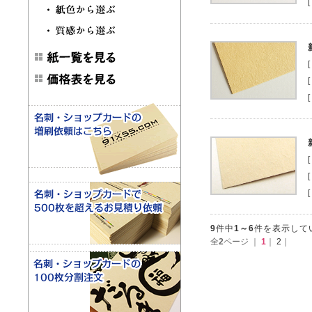
9
件中
1～6
件を表示して
全
2
ページ ｜
1
｜
2
｜