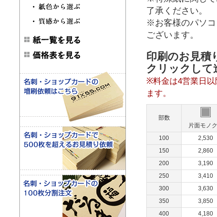
了承ください。
※お客様のパソコ
ございます。
印刷のお見積
クリックして
※料金は4営業日
ます。
部数
片面モノ
100
2,530
150
2,860
200
3,190
250
3,410
300
3,630
350
3,850
400
4,180