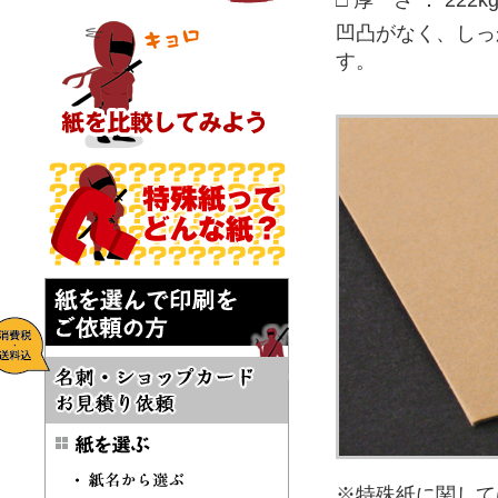
□ 厚 さ ： 222k
凹凸がなく、しっ
す。
※特殊紙に関して