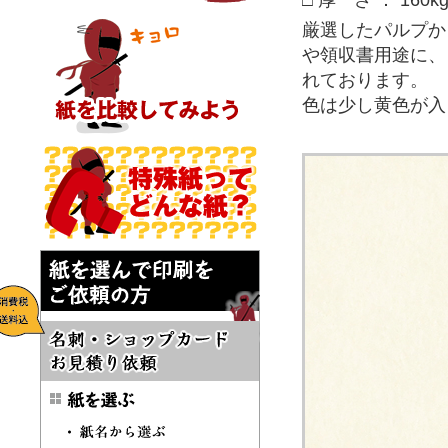
□ 厚 さ ： 160k
厳選したパルプか
や領収書用途に、
れております。
色は少し黄色が入