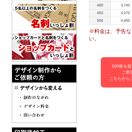
400
3,740
450
4,070
500
4,400
※料金は、予告な
い。
500枚を
ご希
こちらから