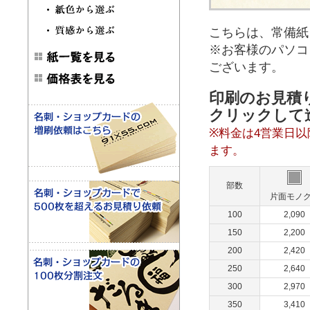
こちらは、常備紙
※お客様のパソコ
ございます。
印刷のお見積
クリックして
※料金は4営業日
ます。
部数
片面モノ
100
2,090
150
2,200
200
2,420
250
2,640
300
2,970
350
3,410