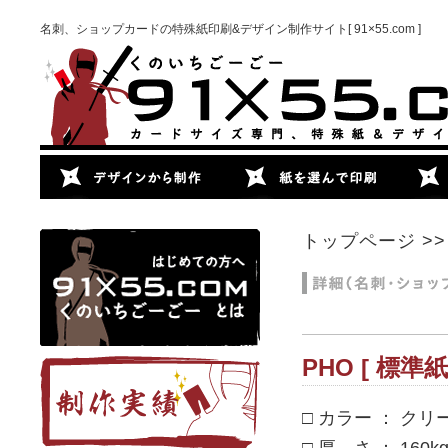
名刺、ショップカードの特殊紙印刷&デザイン制作サイト[ 91×55.com ]
トップページ
>
PHO [ 標準紙
□ カラー ： クリ